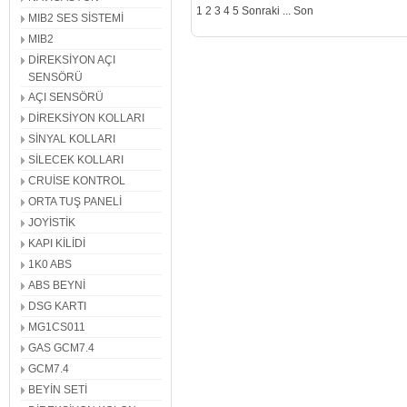
1
2
3
4
5
Sonraki
...
Son
MIB2 SES SİSTEMİ
MIB2
DİREKSİYON AÇI
SENSÖRÜ
AÇI SENSÖRÜ
DİREKSİYON KOLLARI
SİNYAL KOLLARI
SİLECEK KOLLARI
CRUİSE KONTROL
ORTA TUŞ PANELİ
JOYİSTİK
KAPI KİLİDİ
1K0 ABS
ABS BEYNİ
DSG KARTI
MG1CS011
GAS GCM7.4
GCM7.4
BEYİN SETİ