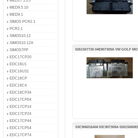
MED17.5.25
MED9.5.10
MED9.1
SİMOS PCR2.1
PCR2.1
SIMOS10.12
SIMOS10.12A
0261S07726 04E907309A VW GOLF M
SIMOS7PP
BEYNİ
EDC17CP20
EDC16U1
EDC16U31
EDC16CP
EDC16C4
EDC16CP34
EDC17CP04
EDC17CP14
EDC17CP24
EDC17CP44
03C906016AM 03C907309A 0261S0608
EDC17CP54
PASAAT MOTOR BEYNİ
EDC17CP74