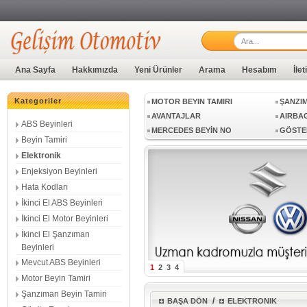
ŞANZIMAN BEYNİ
VİTES
ABS BEYİN TAMİRİ
ABS BEYINLERI
BEYIN 
Ana Sayfa
Hakkımızda
Yeni Ürünler
Arama
Hesabım
İle
ENJEKSIYON BEYINLERI
HATA 
İKINCI EL MOTOR BEYINLERI
İKINCI
Kategoriler
MOTOR BEYIN TAMIRI
ŞANZIM
AVANTAJLAR
AIRBAG
ABS Beyinleri
MERCEDES BEYİN NO
GÖSTE
Beyin Tamiri
SIFIR BEYİN
KAMER
Elektronik
GECE GÖRÜŞ KAMERA BEYNİ
MED17.
Enjeksiyon Beyinleri
MED17.1.1
MED17.
Hata Kodları
MED17.5.20
MED17.
İkinci El ABS Beyinleri
MED9.1
SİMOS 
İkinci El Motor Beyinleri
SIMOS10.12
SIMOS1
EDC17CP20
EDC16
İkinci El Şanzıman
Beyinleri
EDC16CP
EDC16
Mevcut ABS Beyinleri
EDC17CP04
EDC17
1
2
3
4
EDC17CP44
EDC17
Motor Beyin Tamiri
EDC17C64
EDC17
Şanzıman Beyin Tamiri
/
BAŞA DÖN
ELEKTRONIK
DCM3.7
DCM6.1