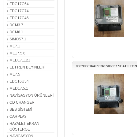
EDC17C64
EDC17C74
EDC17C46
DCM3.7
DCM6.1
SIMOS7.1
ME7.1
ME17.5.6
MED17.1.21
03C906016AP 0261S06337 SEAT LEON 
EL FREN BEYİNLERİ
TSİ CAXC MOTOR BEYNİ
ME7.5
EDC16U34
MED17.5.1
NAVİGASYON ÜRÜNLERİ
CD CHANGER
SES SİSTEMİ
CARPLAY
HAYALET EKRAN
GÖSTERGE
NAVİGASYON