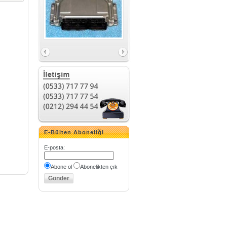
STERGE
I
E-Bülten Aboneliği
E-posta
:
Abone ol
Abonelikten çık
LERI
ERI