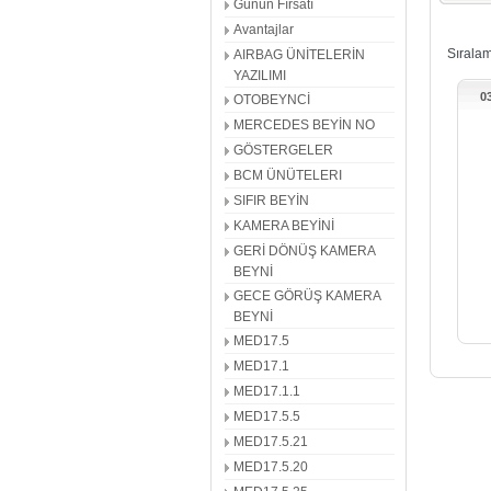
Günün Fırsatı
ME7.1
Avantajlar
EL FREN
Sırala
AIRBAG ÜNİTELERİN
MED17.5
YAZILIMI
SES SİS
0
OTOBEYNCİ
NAVİGA
MERCEDES BEYİN NO
DİREKS
GÖSTERGELER
SİNYAL
BCM ÜNÜTELERI
ORTA T
SIFIR BEYİN
1K0 AB
KAMERA BEYİNİ
MG1CS0
GERİ DÖNÜŞ KAMERA
BEYİN S
BEYNİ
ANAHTA
GECE GÖRÜŞ KAMERA
ŞANZIM
BEYNİ
ABS BEY
MED17.5
MED17.1
ABS BE
MED17.1.1
ENJEKS
MED17.5.5
İKINCI 
MED17.5.21
MED17.5.20