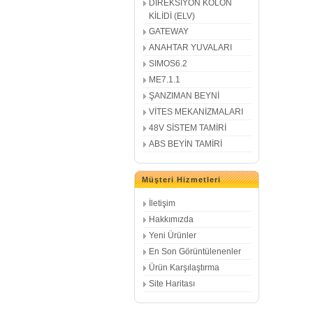
DİREKSİYON KOLON
KİLİDİ (ELV)
GATEWAY
ANAHTAR YUVALARI
SIMOS6.2
ME7.1.1
ŞANZIMAN BEYNİ
VİTES MEKANİZMALARI
48V SİSTEM TAMİRİ
ABS BEYİN TAMİRİ
Müşteri Hizmetleri
İletişim
Hakkımızda
Yeni Ürünler
En Son Görüntülenenler
Ürün Karşılaştırma
Site Haritası