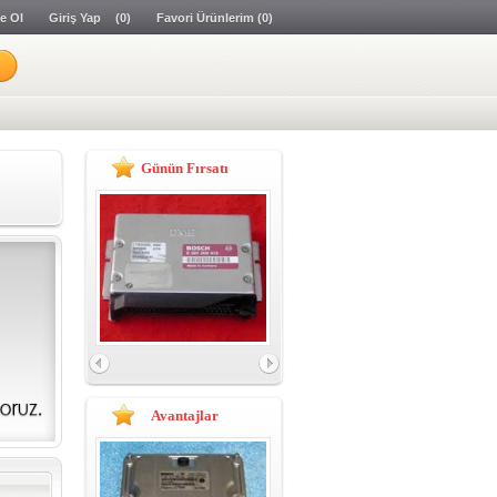
e Ol
Giriş Yap
(0)
Favori Ürünlerim
(0)
LERI
ERI
Günün Fırsatı
 BEYNİ
Avantajlar