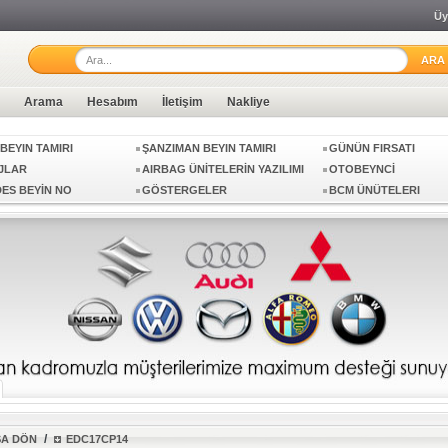
Üy
AN BEYNİ
VİTES MEKANİZMALARI
48V SİSTEM TAMİRİ
İN TAMİRİ
YINLERI
BEYIN TAMIRI
ELEKTRONIK
Arama
Hesabım
İletişim
Nakliye
IYON BEYINLERI
HATA KODLARI
İKINCI EL ABS BEYIN
EL MOTOR BEYINLERI
İKINCI EL ŞANZIMAN BEYINLERI
MEVCUT ABS BEYINL
BEYIN TAMIRI
ŞANZIMAN BEYIN TAMIRI
GÜNÜN FIRSATI
JLAR
AIRBAG ÜNİTELERİN YAZILIMI
OTOBEYNCİ
ES BEYİN NO
GÖSTERGELER
BCM ÜNÜTELERI
EYİN
KAMERA BEYİNİ
GERİ DÖNÜŞ KAMERA
ÖRÜŞ KAMERA BEYNİ
MED17.5
MED17.1
.1
MED17.5.5
MED17.5.21
.20
MED17.5.25
MED9.5.10
SİMOS PCR2.1
PCR2.1
.12
SIMOS10.12A
SIMOS7PP
P20
EDC16U1
EDC16U31
P
EDC16C4
EDC16CP34
P04
EDC17CP14
EDC17CP24
P44
EDC17CP54
EDC17CP74
64
EDC17C74
EDC17C46
/
ŞA DÖN
EDC17CP14
DCM6.1
SIMOS7.1