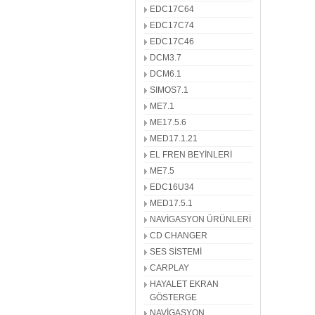
EDC17C64
EDC17C74
EDC17C46
DCM3.7
DCM6.1
SIMOS7.1
ME7.1
ME17.5.6
MED17.1.21
EL FREN BEYİNLERİ
ME7.5
EDC16U34
MED17.5.1
NAVİGASYON ÜRÜNLERİ
CD CHANGER
SES SİSTEMİ
CARPLAY
HAYALET EKRAN
GÖSTERGE
NAVİGASYON