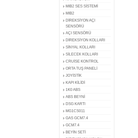
MIB2 SES SİSTEMİ
MIB2
DİREKSİYON AÇI
SENSÖRÜ
AÇI SENSÖRÜ
DİREKSİYON KOLLARI
SİNYAL KOLLARI
SİLECEK KOLLARI
CRUİSE KONTROL
ORTA TUŞ PANELİ
JOYİSTİK
KAPI KİLİDİ
1K0 ABS
ABS BEYNİ
DSG KARTI
MG1CS011
GAS GCM7.4
GCM7.4
BEYİN SETİ