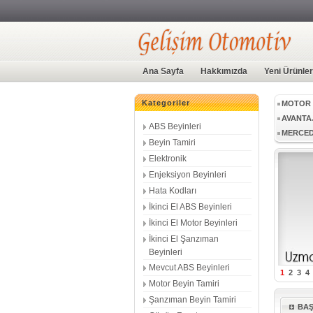
ŞANZIM
ABS BEY
ABS BE
Ana Sayfa
Hakkımızda
Yeni Ürünler
ENJEKS
İKINCI 
Kategoriler
MOTOR 
AVANTA
ABS Beyinleri
MERCED
Beyin Tamiri
SIFIR B
Elektronik
GECE G
Enjeksiyon Beyinleri
MED17.1
Hata Kodları
MED17.5
İkinci El ABS Beyinleri
MED9.1
İkinci El Motor Beyinleri
SIMOS10
EDC17C
İkinci El Şanzıman
Beyinleri
EDC16C
Mevcut ABS Beyinleri
EDC17C
1
2
3
4
EDC17C
Motor Beyin Tamiri
EDC17C
Şanzıman Beyin Tamiri
BA
DCM3.7