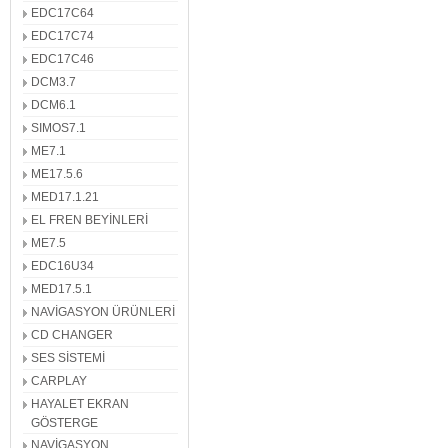
EDC17C64
EDC17C74
EDC17C46
DCM3.7
DCM6.1
SIMOS7.1
ME7.1
ME17.5.6
MED17.1.21
EL FREN BEYİNLERİ
ME7.5
EDC16U34
MED17.5.1
NAVİGASYON ÜRÜNLERİ
CD CHANGER
SES SİSTEMİ
CARPLAY
HAYALET EKRAN
GÖSTERGE
NAVİGASYON