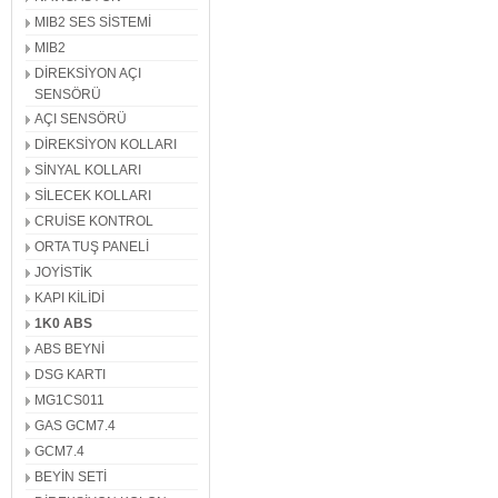
MIB2 SES SİSTEMİ
MIB2
DİREKSİYON AÇI
SENSÖRÜ
AÇI SENSÖRÜ
DİREKSİYON KOLLARI
SİNYAL KOLLARI
SİLECEK KOLLARI
CRUİSE KONTROL
ORTA TUŞ PANELİ
JOYİSTİK
KAPI KİLİDİ
1K0 ABS
ABS BEYNİ
DSG KARTI
MG1CS011
GAS GCM7.4
GCM7.4
BEYİN SETİ