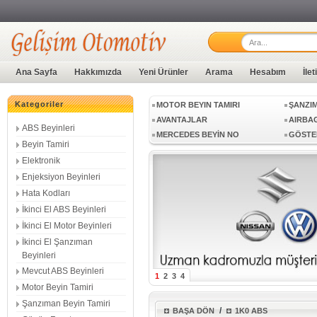
ŞANZIMAN BEYNİ
VİTES
ABS BEYİN TAMİRİ
ABS BEYINLERI
BEYIN 
Ana Sayfa
Hakkımızda
Yeni Ürünler
Arama
Hesabım
İle
ENJEKSIYON BEYINLERI
HATA 
İKINCI EL MOTOR BEYINLERI
İKINCI
Kategoriler
MOTOR BEYIN TAMIRI
ŞANZIM
AVANTAJLAR
AIRBAG
ABS Beyinleri
MERCEDES BEYİN NO
GÖSTE
Beyin Tamiri
SIFIR BEYİN
KAMER
Elektronik
GECE GÖRÜŞ KAMERA BEYNİ
MED17.
Enjeksiyon Beyinleri
MED17.1.1
MED17.
Hata Kodları
MED17.5.20
MED17.
İkinci El ABS Beyinleri
MED9.1
SİMOS 
İkinci El Motor Beyinleri
SIMOS10.12
SIMOS1
EDC17CP20
EDC16
İkinci El Şanzıman
Beyinleri
EDC16CP
EDC16
Mevcut ABS Beyinleri
EDC17CP04
EDC17
1
2
3
4
EDC17CP44
EDC17
Motor Beyin Tamiri
EDC17C64
EDC17
Şanzıman Beyin Tamiri
/
BAŞA DÖN
1K0 ABS
DCM3.7
DCM6.1