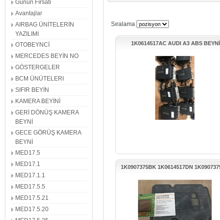
Günün Fırsatı
ME7.1
ME17.5
Avantajlar
EL FREN BEYİNLERİ
ME7.5
Sıralama
AIRBAG ÜNİTELERİN
MED17.5.1
NAVİG
YAZILIMI
SES SİSTEMİ
CARPL
1K0614517AC AUDI A3 ABS BEYNİ
OTOBEYNCİ
NAVİGASYON
MIB2 S
MERCEDES BEYİN NO
DİREKSİYON AÇI SENSÖRÜ
AÇI S
GÖSTERGELER
SİNYAL KOLLARI
SİLECE
BCM ÜNÜTELERI
ORTA TUŞ PANELİ
JOYİST
SIFIR BEYİN
1K0 ABS
ABS BE
KAMERA BEYİNİ
MG1CS011
GAS G
GERİ DÖNÜŞ KAMERA
BEYİN SETİ
DİREKS
BEYNİ
ANAHTAR YUVALARI
SIMOS6
GECE GÖRÜŞ KAMERA
ŞANZIMAN BEYNİ
VİTES
BEYNİ
ABS BEYİN TAMİRİ
MED17.5
MED17.1
ABS BEYINLERI
1K0907375BK 1K0614517DN 1K09073
BEYIN 
MED17.1.1
VW PASSAT ABS BEYNİ
ENJEKSIYON BEYINLERI
HATA 
MED17.5.5
İKINCI EL MOTOR BEYINLERI
İKINCI
MED17.5.21
MED17.5.20