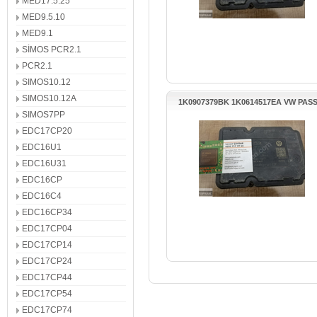
MED17.5.25
MED9.5.10
MED9.1
SİMOS PCR2.1
PCR2.1
SIMOS10.12
SIMOS10.12A
1K0907379BK 1K0614517EA VW PAS
ABS BEYNİ
SIMOS7PP
EDC17CP20
EDC16U1
EDC16U31
EDC16CP
EDC16C4
EDC16CP34
EDC17CP04
EDC17CP14
EDC17CP24
EDC17CP44
EDC17CP54
EDC17CP74