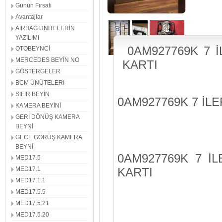
Günün Fırsatı
Avantajlar
AIRBAG ÜNİTELERİN
YAZILIMI
0AM927769K 7 
OTOBEYNCİ
MERCEDES BEYİN NO
KARTI
GÖSTERGELER
BCM ÜNÜTELERI
SIFIR BEYİN
0AM927769K 7 İL
KAMERA BEYİNİ
GERİ DÖNÜŞ KAMERA
BEYNİ
GECE GÖRÜŞ KAMERA
BEYNİ
0AM927769K 7 İ
MED17.5
MED17.1
KARTI
MED17.1.1
MED17.5.5
MED17.5.21
MED17.5.20