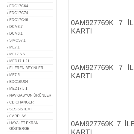
EDC17C64
EDC17C74
EDC17C46
0AM927769K 7 İ
DCM3.7
KARTI
DCM6.1
SIMOS7.1
ME7.1
ME17.5.6
MED17.1.21
0AM927769K 7 İ
EL FREN BEYİNLERİ
KARTI
ME7.5
EDC16U34
MED17.5.1
NAVİGASYON ÜRÜNLERİ
CD CHANGER
SES SİSTEMİ
CARPLAY
0AM927769K 7 İL
HAYALET EKRAN
GÖSTERGE
KARTI