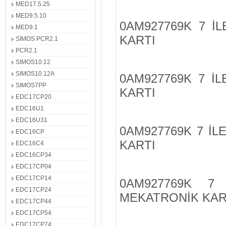
MED17.5.25
MED9.5.10
0AM927769K 7 İ
MED9.1
KARTI
SİMOS PCR2.1
PCR2.1
SIMOS10.12
SIMOS10.12A
0AM927769K 7 İ
SIMOS7PP
KARTI
EDC17CP20
EDC16U1
EDC16U31
0AM927769K 7 İ
EDC16CP
KARTI
EDC16C4
EDC16CP34
EDC17CP04
EDC17CP14
0AM927769K 7
EDC17CP24
MEKATRONİK KAR
EDC17CP44
EDC17CP54
EDC17CP74