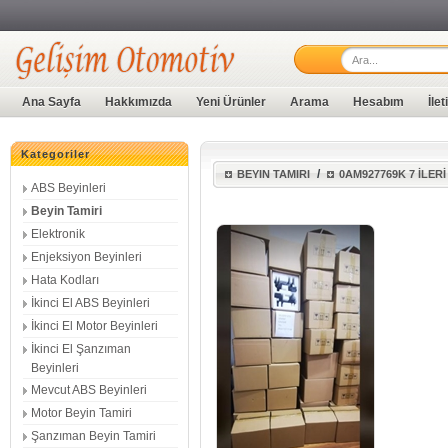
Ana Sayfa
Hakkımızda
Yeni Ürünler
Arama
Hesabım
İle
Kategoriler
/
BEYIN TAMIRI
0AM927769K 7 İLE
ABS Beyinleri
Beyin Tamiri
Elektronik
Enjeksiyon Beyinleri
Hata Kodları
İkinci El ABS Beyinleri
İkinci El Motor Beyinleri
İkinci El Şanzıman
Beyinleri
Mevcut ABS Beyinleri
Motor Beyin Tamiri
Şanzıman Beyin Tamiri