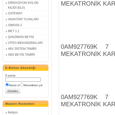
MEKATRONİK KAR
DİREKSİYON KOLON
KİLİDİ (ELV)
GATEWAY
ANAHTAR YUVALARI
SIMOS6.2
ME7.1.1
ŞANZIMAN BEYNİ
VİTES MEKANİZMALARI
0AM927769K 7
48V SİSTEM TAMİRİ
MEKATRONİK KAR
ABS BEYİN TAMİRİ
E-Bülten Aboneliği
E-posta
:
Abone ol
Abonelikten çık
0AM927769K 7
MEKATRONİK KAR
Müşteri Hizmetleri
İletişim