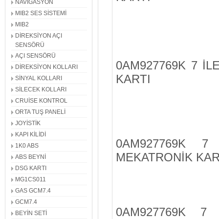
NAVİGASYON
MIB2 SES SİSTEMİ
MIB2
DİREKSİYON AÇI
SENSÖRÜ
AÇI SENSÖRÜ
0AM927769K 7 İ
DİREKSİYON KOLLARI
KARTI
SİNYAL KOLLARI
SİLECEK KOLLARI
CRUİSE KONTROL
ORTA TUŞ PANELİ
JOYİSTİK
KAPI KİLİDİ
0AM927769K 7
1K0 ABS
MEKATRONİK KAR
ABS BEYNİ
DSG KARTI
MG1CS011
GAS GCM7.4
GCM7.4
0AM927769K 7
BEYİN SETİ