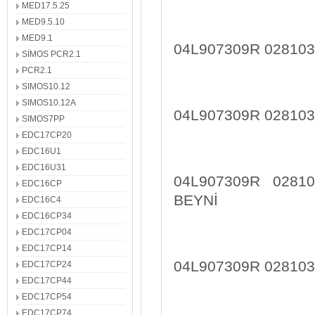
MED17.5.25
MED9.5.10
MED9.1
04L907309R 02810
SİMOS PCR2.1
PCR2.1
SIMOS10.12
SIMOS10.12A
04L907309R 02810
SIMOS7PP
EDC17CP20
EDC16U1
EDC16U31
04L907309R 028
EDC16CP
BEYNİ
EDC16C4
EDC16CP34
EDC17CP04
EDC17CP14
04L907309R 02810
EDC17CP24
EDC17CP44
EDC17CP54
EDC17CP74