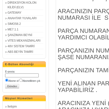
DİREKSİYON KOLON
KİLİDİ (ELV)
ARACINIZIN PA
GATEWAY
NUMARASI İLE Sİ
ANAHTAR YUVALARI
SIMOS6.2
PARÇA NUMARAN
ME7.1.1
ŞANZIMAN BEYNİ
YARDIMCI OLABİL
VİTES MEKANİZMALARI
48V SİSTEM TAMİRİ
PARÇANIZIN NUM
ABS BEYİN TAMİRİ
ŞASE NUMARANIZ 
E-Bülten Aboneliği
PARÇANIZIN TAMİ
E-posta
:
Abone ol
Abonelikten çık
YENİ ALINAN PA
YAPABİLİRİZ .
Müşteri Hizmetleri
ARACINIZA YENİ 
İletişim