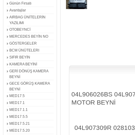
Günün Fırsatı
Avantajlar
AIRBAG ÜNİTELERİN
YAZILIMI
OTOBEYNCİ
MERCEDES BEYİN NO
GÖSTERGELER
BCM ÜNÜTELERI
SIFIR BEYİN
KAMERA BEYİNİ
GERİ DÖNÜŞ KAMERA
BEYNİ
GECE GÖRÜŞ KAMERA
BEYNİ
04L906026BS
04L90
MED17.5
MOTOR BEYNİ
MED17.1
MED17.1.1
MED17.5.5
MED17.5.21
04L907309R 02810
MED17.5.20