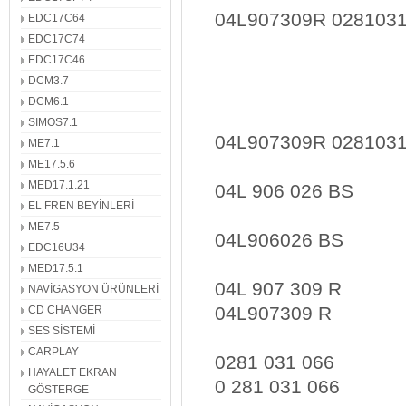
04L907309R 028103
EDC17C64
EDC17C74
EDC17C46
DCM3.7
DCM6.1
SIMOS7.1
04L907309R 028103
ME7.1
ME17.5.6
MED17.1.21
04L 906 026 BS
EL FREN BEYİNLERİ
ME7.5
04L906026 BS
EDC16U34
MED17.5.1
04L 907 309 R
NAVİGASYON ÜRÜNLERİ
04L907309 R
CD CHANGER
SES SİSTEMİ
CARPLAY
0281 031 066
HAYALET EKRAN
0 281 031 066
GÖSTERGE