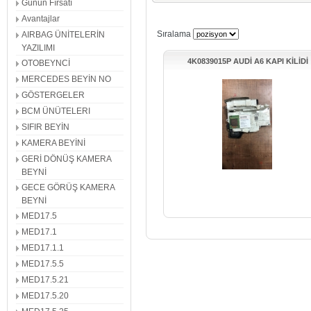
Günün Fırsatı
ME7.1
ME17.5
Avantajlar
EL FREN BEYİNLERİ
ME7.5
Sıralama
AIRBAG ÜNİTELERİN
MED17.5.1
NAVİG
YAZILIMI
SES SİSTEMİ
CARPL
4K0839015P AUDİ A6 KAPI KİLİDİ
OTOBEYNCİ
NAVİGASYON
MIB2 S
MERCEDES BEYİN NO
DİREKSİYON AÇI SENSÖRÜ
AÇI S
GÖSTERGELER
SİNYAL KOLLARI
SİLECE
BCM ÜNÜTELERI
ORTA TUŞ PANELİ
JOYİST
SIFIR BEYİN
1K0 ABS
ABS BE
KAMERA BEYİNİ
MG1CS011
GAS G
GERİ DÖNÜŞ KAMERA
BEYİN SETİ
DİREKS
BEYNİ
ANAHTAR YUVALARI
SIMOS6
GECE GÖRÜŞ KAMERA
ŞANZIMAN BEYNİ
VİTES
BEYNİ
ABS BEYİN TAMİRİ
MED17.5
MED17.1
ABS BEYINLERI
BEYIN 
MED17.1.1
ENJEKSIYON BEYINLERI
HATA 
MED17.5.5
İKINCI EL MOTOR BEYINLERI
İKINCI
MED17.5.21
MED17.5.20