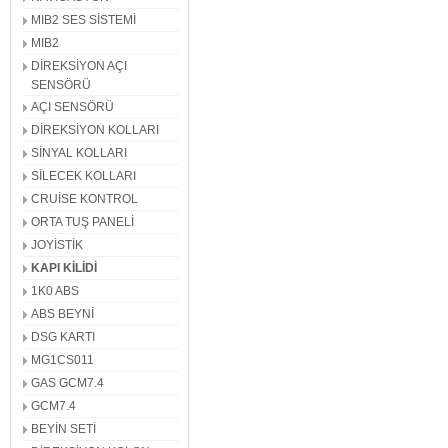
MIB2 SES SİSTEMİ
MIB2
DİREKSİYON AÇI
SENSÖRÜ
AÇI SENSÖRÜ
DİREKSİYON KOLLARI
SİNYAL KOLLARI
SİLECEK KOLLARI
CRUİSE KONTROL
ORTA TUŞ PANELİ
JOYİSTİK
KAPI KİLİDİ
1K0 ABS
ABS BEYNİ
DSG KARTI
MG1CS011
GAS GCM7.4
GCM7.4
BEYİN SETİ