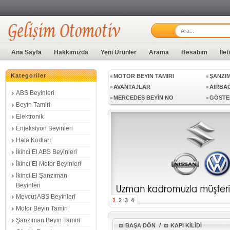
ŞANZIMAN BEYNİ
VİTES
ABS BEYİN TAMİRİ
ABS BEYINLERI
BEYIN 
Ana Sayfa
Hakkımızda
Yeni Ürünler
Arama
Hesabım
İle
ENJEKSIYON BEYINLERI
HATA 
İKINCI EL MOTOR BEYINLERI
İKINCI
Kategoriler
MOTOR BEYIN TAMIRI
ŞANZIM
AVANTAJLAR
AIRBAG
ABS Beyinleri
MERCEDES BEYİN NO
GÖSTE
Beyin Tamiri
SIFIR BEYİN
KAMER
Elektronik
GECE GÖRÜŞ KAMERA BEYNİ
MED17.
Enjeksiyon Beyinleri
MED17.1.1
MED17.
Hata Kodları
MED17.5.20
MED17.
İkinci El ABS Beyinleri
MED9.1
SİMOS 
İkinci El Motor Beyinleri
SIMOS10.12
SIMOS1
EDC17CP20
EDC16
İkinci El Şanzıman
Beyinleri
EDC16CP
EDC16
Mevcut ABS Beyinleri
EDC17CP04
EDC17
1
2
3
4
EDC17CP44
EDC17
Motor Beyin Tamiri
EDC17C64
EDC17
Şanzıman Beyin Tamiri
/
BAŞA DÖN
KAPI KİLİDİ
DCM3.7
DCM6.1