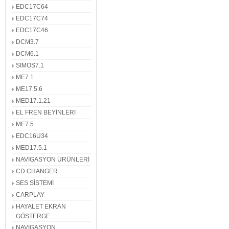
EDC17C64
EDC17C74
EDC17C46
DCM3.7
DCM6.1
SIMOS7.1
ME7.1
ME17.5.6
MED17.1.21
EL FREN BEYİNLERİ
ME7.5
EDC16U34
MED17.5.1
NAVİGASYON ÜRÜNLERİ
CD CHANGER
SES SİSTEMİ
CARPLAY
HAYALET EKRAN
GÖSTERGE
NAVİGASYON