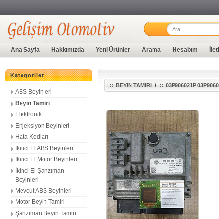
Ana Sayfa
Hakkımızda
Yeni Ürünler
Arama
Hesabım
İle
Kategoriler
/
BEYIN TAMIRI
03P906021P 03P906
ABS Beyinleri
Beyin Tamiri
Elektronik
Enjeksiyon Beyinleri
Hata Kodları
İkinci El ABS Beyinleri
İkinci El Motor Beyinleri
İkinci El Şanzıman
Beyinleri
Mevcut ABS Beyinleri
Motor Beyin Tamiri
Şanzıman Beyin Tamiri