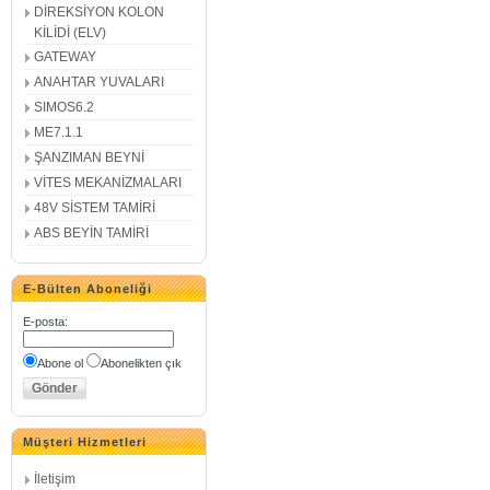
DİREKSİYON KOLON
KİLİDİ (ELV)
GATEWAY
ANAHTAR YUVALARI
SIMOS6.2
ME7.1.1
ŞANZIMAN BEYNİ
VİTES MEKANİZMALARI
48V SİSTEM TAMİRİ
ABS BEYİN TAMİRİ
E-Bülten Aboneliği
E-posta
:
Abone ol
Abonelikten çık
Müşteri Hizmetleri
İletişim