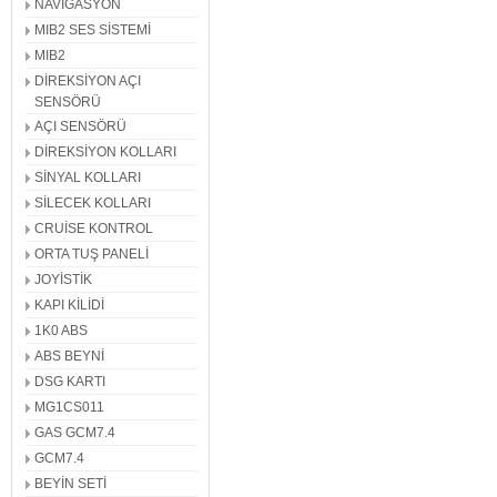
NAVİGASYON
MIB2 SES SİSTEMİ
MIB2
DİREKSİYON AÇI
SENSÖRÜ
AÇI SENSÖRÜ
DİREKSİYON KOLLARI
SİNYAL KOLLARI
SİLECEK KOLLARI
CRUİSE KONTROL
ORTA TUŞ PANELİ
JOYİSTİK
KAPI KİLİDİ
1K0 ABS
ABS BEYNİ
DSG KARTI
MG1CS011
GAS GCM7.4
GCM7.4
BEYİN SETİ