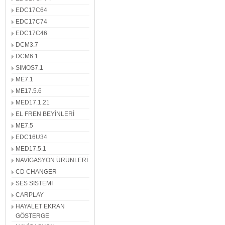
EDC17C64
EDC17C74
EDC17C46
DCM3.7
DCM6.1
SIMOS7.1
ME7.1
ME17.5.6
MED17.1.21
EL FREN BEYİNLERİ
ME7.5
EDC16U34
MED17.5.1
NAVİGASYON ÜRÜNLERİ
CD CHANGER
SES SİSTEMİ
CARPLAY
HAYALET EKRAN
GÖSTERGE