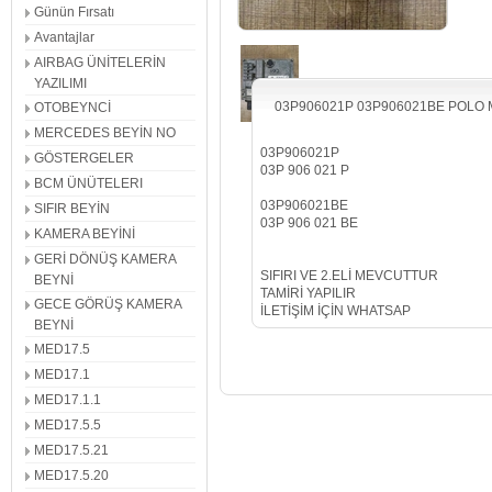
Günün Fırsatı
Avantajlar
AIRBAG ÜNİTELERİN
YAZILIMI
03P906021P 03P906021BE POLO
OTOBEYNCİ
MERCEDES BEYİN NO
03P906021P
GÖSTERGELER
03P 906 021 P
BCM ÜNÜTELERI
03P906021BE
SIFIR BEYİN
03P 906 021 BE
KAMERA BEYİNİ
GERİ DÖNÜŞ KAMERA
SIFIRI VE 2.ELİ MEVCUTTUR
BEYNİ
TAMİRİ YAPILIR
GECE GÖRÜŞ KAMERA
İLETİŞİM İÇİN WHATSAP
BEYNİ
MED17.5
MED17.1
MED17.1.1
MED17.5.5
MED17.5.21
MED17.5.20