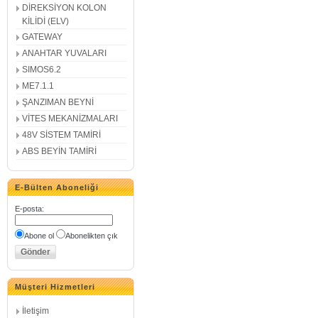
DİREKSİYON KOLON
KİLİDİ (ELV)
GATEWAY
ANAHTAR YUVALARI
SIMOS6.2
ME7.1.1
ŞANZIMAN BEYNİ
VİTES MEKANİZMALARI
48V SİSTEM TAMİRİ
ABS BEYİN TAMİRİ
E-Bülten Aboneliği
E-posta
:
Abone ol
Abonelikten çık
Müşteri Hizmetleri
İletişim