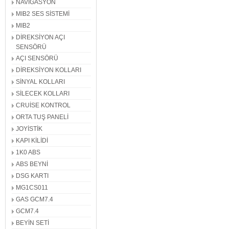
NAVİGASYON
MIB2 SES SİSTEMİ
MIB2
DİREKSİYON AÇI
SENSÖRÜ
AÇI SENSÖRÜ
DİREKSİYON KOLLARI
SİNYAL KOLLARI
SİLECEK KOLLARI
CRUİSE KONTROL
ORTA TUŞ PANELİ
JOYİSTİK
KAPI KİLİDİ
1K0 ABS
ABS BEYNİ
DSG KARTI
MG1CS011
GAS GCM7.4
GCM7.4
BEYİN SETİ