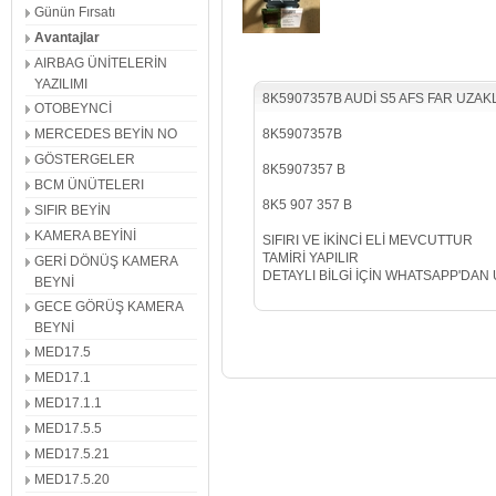
Günün Fırsatı
Avantajlar
AIRBAG ÜNİTELERİN
YAZILIMI
8K5907357B AUDİ S5 AFS FAR UZAKL
OTOBEYNCİ
8K5907357B
MERCEDES BEYİN NO
GÖSTERGELER
8K5907357 B
BCM ÜNÜTELERI
8K5 907 357 B
SIFIR BEYİN
KAMERA BEYİNİ
SIFIRI VE İKİNCİ ELİ MEVCUTTUR
TAMİRİ YAPILIR
GERİ DÖNÜŞ KAMERA
DETAYLI BİLGİ İÇİN WHATSAPP'DAN 
BEYNİ
GECE GÖRÜŞ KAMERA
BEYNİ
MED17.5
MED17.1
MED17.1.1
MED17.5.5
MED17.5.21
MED17.5.20