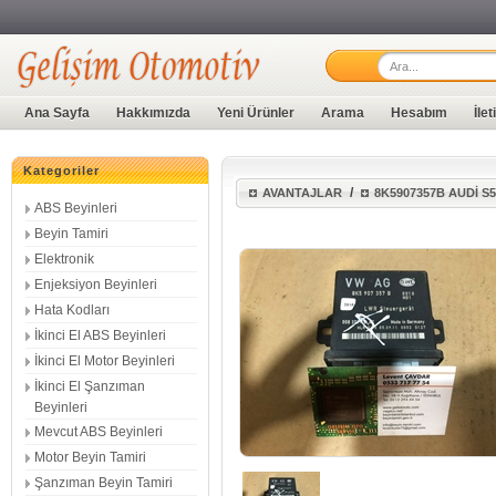
Ana Sayfa
Hakkımızda
Yeni Ürünler
Arama
Hesabım
İle
Kategoriler
/
AVANTAJLAR
8K5907357B AUDİ S
ABS Beyinleri
Beyin Tamiri
Elektronik
Enjeksiyon Beyinleri
Hata Kodları
İkinci El ABS Beyinleri
İkinci El Motor Beyinleri
İkinci El Şanzıman
Beyinleri
Mevcut ABS Beyinleri
Motor Beyin Tamiri
Şanzıman Beyin Tamiri