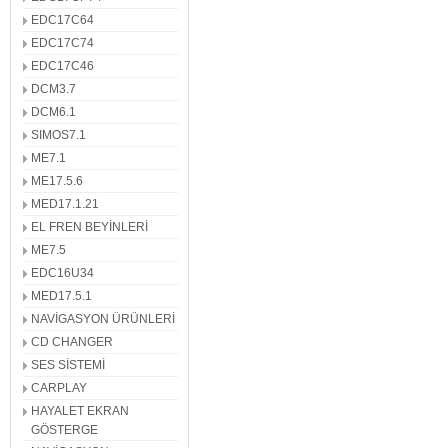
EDC17C64
EDC17C74
EDC17C46
DCM3.7
DCM6.1
SIMOS7.1
ME7.1
ME17.5.6
MED17.1.21
EL FREN BEYİNLERİ
ME7.5
EDC16U34
MED17.5.1
NAVİGASYON ÜRÜNLERİ
CD CHANGER
SES SİSTEMİ
CARPLAY
HAYALET EKRAN
GÖSTERGE