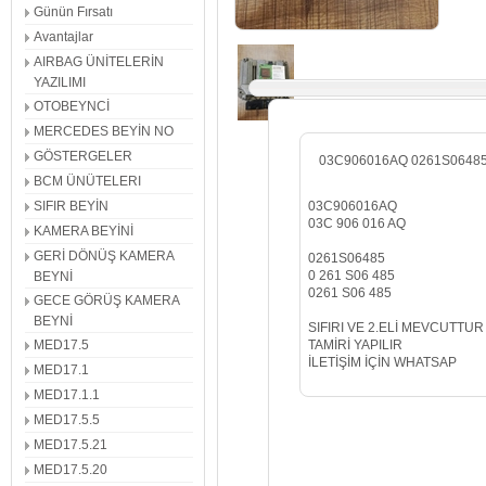
Günün Fırsatı
Avantajlar
AIRBAG ÜNİTELERİN
YAZILIMI
OTOBEYNCİ
MERCEDES BEYİN NO
GÖSTERGELER
03C906016AQ 0261S0648
BCM ÜNÜTELERI
03C906016AQ
SIFIR BEYİN
03C 906 016 AQ
KAMERA BEYİNİ
GERİ DÖNÜŞ KAMERA
0261S06485
0 261 S06 485
BEYNİ
0261 S06 485
GECE GÖRÜŞ KAMERA
BEYNİ
SIFIRI VE 2.ELİ MEVCUTTUR
TAMİRİ YAPILIR
MED17.5
İLETİŞİM İÇİN WHATSAP
MED17.1
MED17.1.1
MED17.5.5
MED17.5.21
MED17.5.20