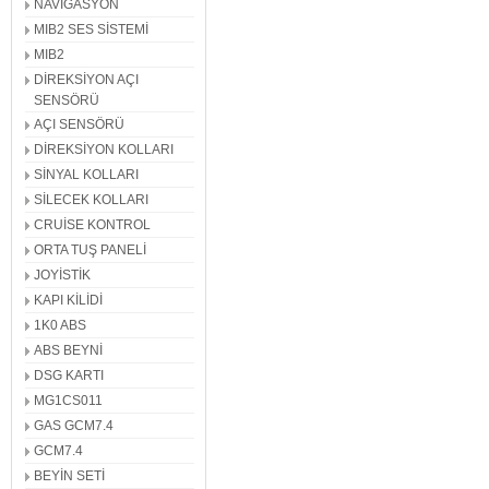
NAVİGASYON
MIB2 SES SİSTEMİ
MIB2
DİREKSİYON AÇI
SENSÖRÜ
AÇI SENSÖRÜ
DİREKSİYON KOLLARI
SİNYAL KOLLARI
SİLECEK KOLLARI
CRUİSE KONTROL
ORTA TUŞ PANELİ
JOYİSTİK
KAPI KİLİDİ
1K0 ABS
ABS BEYNİ
DSG KARTI
MG1CS011
GAS GCM7.4
GCM7.4
BEYİN SETİ