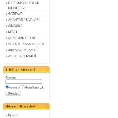
DİREKSİYON KOLON
KİLİDİ (ELV)
GATEWAY
ANAHTAR YUVALARI
SIMOS6.2
ME7.1.1
ŞANZIMAN BEYNİ
VİTES MEKANİZMALARI
48V SİSTEM TAMİRİ
ABS BEYİN TAMİRİ
E-Bülten Aboneliği
E-posta
:
Abone ol
Abonelikten çık
Müşteri Hizmetleri
İletişim