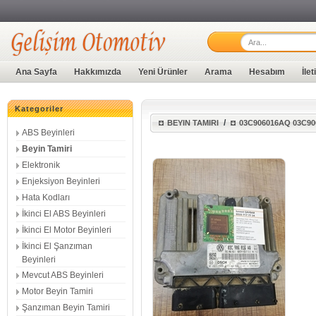
Ana Sayfa
Hakkımızda
Yeni Ürünler
Arama
Hesabım
İle
Kategoriler
/
BEYIN TAMIRI
03C906016AQ 03C90
ABS Beyinleri
Beyin Tamiri
Elektronik
Enjeksiyon Beyinleri
Hata Kodları
İkinci El ABS Beyinleri
İkinci El Motor Beyinleri
İkinci El Şanzıman
Beyinleri
Mevcut ABS Beyinleri
Motor Beyin Tamiri
Şanzıman Beyin Tamiri