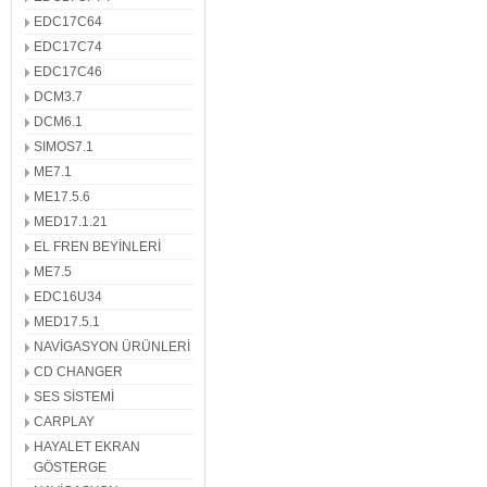
EDC17C64
EDC17C74
EDC17C46
DCM3.7
DCM6.1
SIMOS7.1
ME7.1
ME17.5.6
MED17.1.21
EL FREN BEYİNLERİ
ME7.5
EDC16U34
MED17.5.1
NAVİGASYON ÜRÜNLERİ
CD CHANGER
SES SİSTEMİ
CARPLAY
HAYALET EKRAN
GÖSTERGE