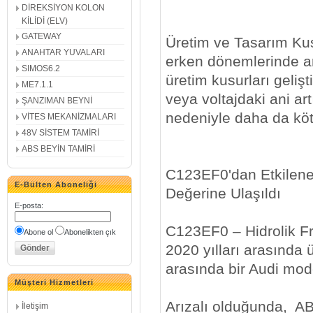
DİREKSİYON KOLON
KİLİDİ (ELV)
GATEWAY
Üretim ve Tasarım Ku
ANAHTAR YUVALARI
erken dönemlerinde a
SIMOS6.2
üretim kusurları gelişt
ME7.1.1
veya voltajdaki ani artı
ŞANZIMAN BEYNİ
nedeniyle daha da kötü
VİTES MEKANİZMALARI
48V SİSTEM TAMİRİ
ABS BEYİN TAMİRİ
C123EF0'dan Etkilenen 
E-Bülten Aboneliği
Değerine Ulaşıldı
E-posta
:
C123EF0 – Hidrolik Fre
Abone ol
Abonelikten çık
2020 yılları arasında ü
arasında bir Audi mode
Müşteri Hizmetleri
Arızalı olduğunda, AB
İletişim