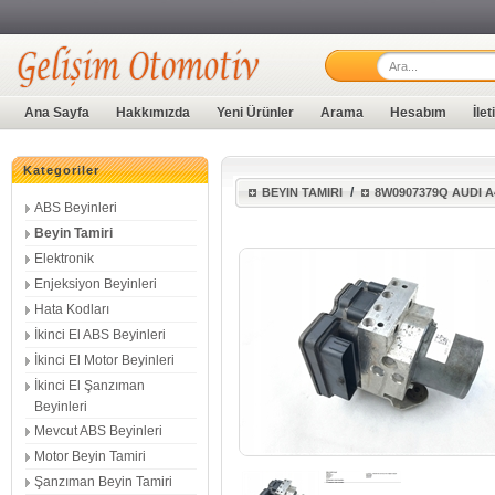
Ana Sayfa
Hakkımızda
Yeni Ürünler
Arama
Hesabım
İle
Kategoriler
/
BEYIN TAMIRI
8W0907379Q AUDI A
ABS Beyinleri
Beyin Tamiri
Elektronik
Enjeksiyon Beyinleri
Hata Kodları
İkinci El ABS Beyinleri
İkinci El Motor Beyinleri
İkinci El Şanzıman
Beyinleri
Mevcut ABS Beyinleri
Motor Beyin Tamiri
Şanzıman Beyin Tamiri