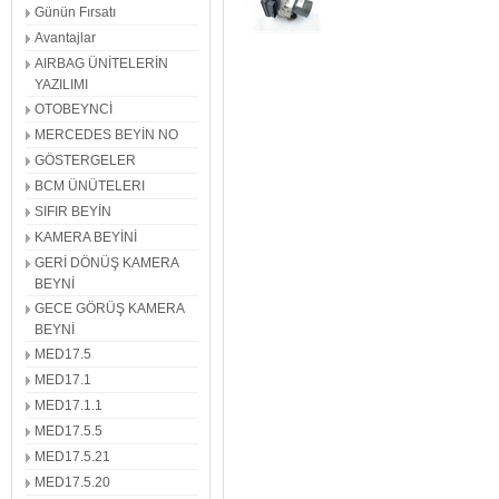
Günün Fırsatı
Avantajlar
AIRBAG ÜNİTELERİN
YAZILIMI
OTOBEYNCİ
MERCEDES BEYİN NO
GÖSTERGELER
BCM ÜNÜTELERI
SIFIR BEYİN
KAMERA BEYİNİ
GERİ DÖNÜŞ KAMERA
BEYNİ
GECE GÖRÜŞ KAMERA
BEYNİ
MED17.5
MED17.1
MED17.1.1
MED17.5.5
MED17.5.21
MED17.5.20