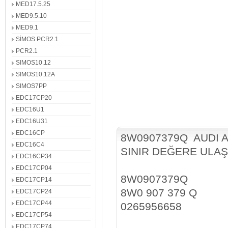
MED17.5.25
MED9.5.10
MED9.1
SİMOS PCR2.1
PCR2.1
SIMOS10.12
SIMOS10.12A
SIMOS7PP
EDC17CP20
EDC16U1
EDC16U31
EDC16CP
8W0907379Q AUDI 
EDC16C4
SINIR DEĞERE ULAŞ
EDC16CP34
EDC17CP04
8W0907379Q
EDC17CP14
8W0 907 379 Q
EDC17CP24
EDC17CP44
0265956658
EDC17CP54
EDC17CP74