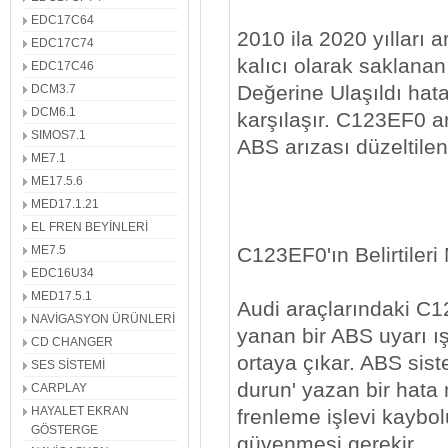
EDC17C64
2010 ila 2020 yılları 
EDC17C74
kalıcı olarak saklanan
EDC17C46
Değerine Ulaşıldı hat
DCM3.7
DCM6.1
karşılaşır. C123EF0 arı
SIMOS7.1
ABS arızası düzeltile
ME7.1
ME17.5.6
MED17.1.21
EL FREN BEYİNLERİ
C123EF0'ın Belirtileri
ME7.5
EDC16U34
MED17.5.1
Audi araçlarındaki C1
NAVİGASYON ÜRÜNLERİ
yanan bir ABS uyarı ışı
CD CHANGER
ortaya çıkar. ABS siste
SES SİSTEMİ
durun' yazan bir hata 
CARPLAY
HAYALET EKRAN
frenleme işlevi kaybol
GÖSTERGE
güvenmesi gerekir.